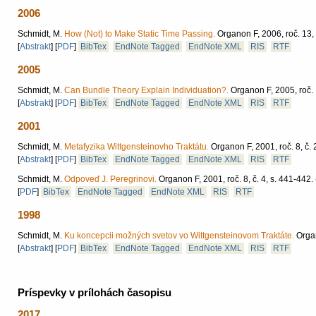
2006
Schmidt, M.
How (Not) to Make Static Time Passing.
Organon F, 2006, roč. 13, 
[
Abstrakt
]
[
PDF
]
BibTex
EndNote Tagged
EndNote XML
RIS
RTF
2005
Schmidt, M.
Can Bundle Theory Explain Individuation?.
Organon F, 2005, roč. 1
[
Abstrakt
]
[
PDF
]
BibTex
EndNote Tagged
EndNote XML
RIS
RTF
2001
Schmidt, M.
Metafyzika Wittgensteinovho Traktátu.
Organon F, 2001, roč. 8, č. 
[
Abstrakt
]
[
PDF
]
BibTex
EndNote Tagged
EndNote XML
RIS
RTF
Schmidt, M.
Odpoveď J. Peregrinovi.
Organon F, 2001, roč. 8, č. 4, s. 441-442.
[
PDF
]
BibTex
EndNote Tagged
EndNote XML
RIS
RTF
1998
Schmidt, M.
Ku koncepcii možných svetov vo Wittgensteinovom Traktáte.
Organ
[
Abstrakt
]
[
PDF
]
BibTex
EndNote Tagged
EndNote XML
RIS
RTF
Príspevky v prílohách časopisu
2017