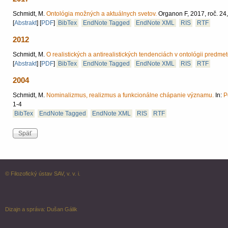
Schmidt, M.
Ontológia možných a aktuálnych svetov.
Organon F, 2017, roč. 24
[
Abstrakt
]
[
PDF
]
BibTex
EndNote Tagged
EndNote XML
RIS
RTF
2012
Schmidt, M.
O realistických a antirealistických tendenciách v ontológii predmet
[
Abstrakt
]
[
PDF
]
BibTex
EndNote Tagged
EndNote XML
RIS
RTF
2004
Schmidt, M.
Nominalizmus, realizmus a funkcionálne chápanie významu.
In:
P
1-4
BibTex
EndNote Tagged
EndNote XML
RIS
RTF
© Filozofický ústav SAV, v. v. i.
Dizajn a správa:
Dušan Gálik