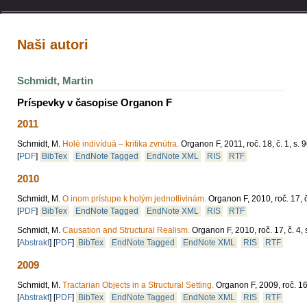
Naši autori
Schmidt, Martin
Príspevky v časopise Organon F
2011
Schmidt, M.
Holé indivíduá – kritika zvnútra.
Organon F, 2011, roč. 18, č. 1, s. 
[
PDF
]
BibTex
EndNote Tagged
EndNote XML
RIS
RTF
2010
Schmidt, M.
O inom prístupe k holým jednotlivinám.
Organon F, 2010, roč. 17, č
[
PDF
]
BibTex
EndNote Tagged
EndNote XML
RIS
RTF
Schmidt, M.
Causation and Structural Realism.
Organon F, 2010, roč. 17, č. 4,
[
Abstrakt
]
[
PDF
]
BibTex
EndNote Tagged
EndNote XML
RIS
RTF
2009
Schmidt, M.
Tractarian Objects in a Structural Setting.
Organon F, 2009, roč. 16,
[
Abstrakt
]
[
PDF
]
BibTex
EndNote Tagged
EndNote XML
RIS
RTF