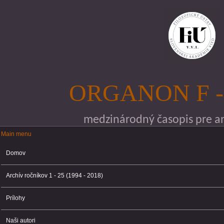
Skočiť na hlavný obsah
ORGANON F -
medzinárodný časopis pre ana
Main menu
Main menu
Domov
Archív ročníkov 1 - 25 (1994 - 2018)
Prílohy
Naši autori