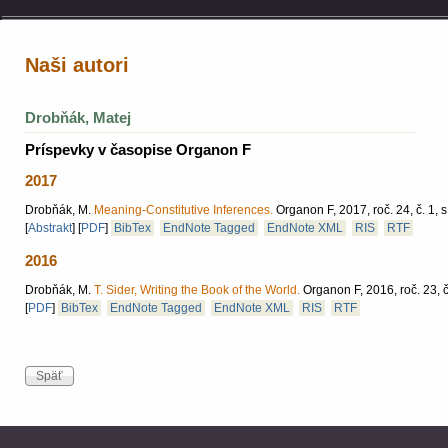
Naši autori
Drobňák, Matej
Príspevky v časopise Organon F
2017
Drobňák, M.
Meaning-Constitutive Inferences.
Organon F, 2017, roč. 24, č. 1, 
[
Abstrakt
]
[
PDF
]
BibTex
EndNote Tagged
EndNote XML
RIS
RTF
2016
Drobňák, M.
T. Sider, Writing the Book of the World.
Organon F, 2016, roč. 23, č
[
PDF
]
BibTex
EndNote Tagged
EndNote XML
RIS
RTF