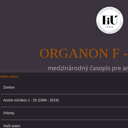
Skočiť na hlavný obsah
ORGANON F -
medzinárodný časopis pre ana
Main menu
Main menu
Domov
Archív ročníkov 1 - 25 (1994 - 2018)
Prílohy
Naši autori