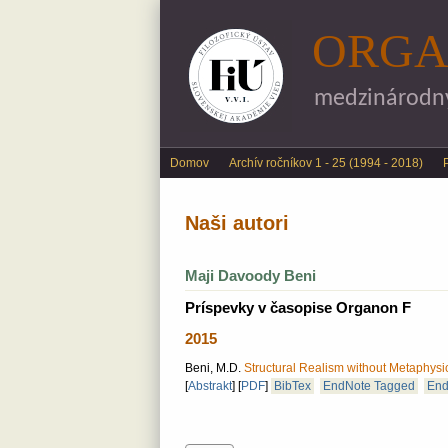
ORGA
medzinárodný 
Main menu
Domov
Archív ročníkov 1 - 25 (1994 - 2018)
Naši autori
Maji Davoody Beni
Príspevky v časopise Organon F
2015
Beni, M.D.
Structural Realism without Metaphysi
[
Abstrakt
]
[
PDF
]
BibTex
EndNote Tagged
End