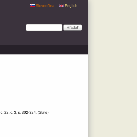
Slovenčina
English
Vyhľadávanie
Hľadať
. 22, č. 3, s. 302-324.
(State)