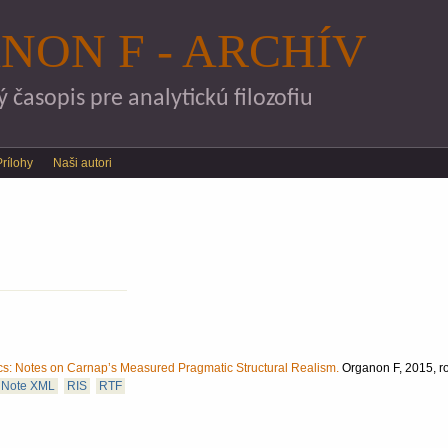
Skočiť na hlavný obsah
NON F - ARCHÍV
časopis pre analytickú filozofiu
Prílohy
Naši autori
cs: Notes on Carnap’s Measured Pragmatic Structural Realism.
Organon F, 2015, roč
Note XML
RIS
RTF