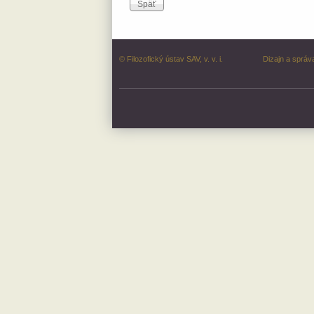
© Filozofický ústav SAV, v. v. i.
Dizajn a správ