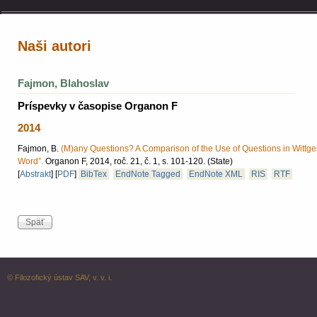
Naši autori
Fajmon, Blahoslav
Príspevky v časopise Organon F
2014
Fajmon, B.
(M)any Questions? A Comparison of the Use of Questions in Wittgens
Word”.
Organon F, 2014, roč. 21, č. 1, s. 101-120.
(State)
[
Abstrakt
]
[
PDF
]
BibTex
EndNote Tagged
EndNote XML
RIS
RTF
© Filozofický ústav SAV, v. v. i.