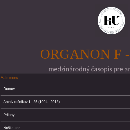
Skočiť na hlavný obsah
ORGANON F -
medzinárodný časopis pre ana
Main menu
Main menu
Domov
Archív ročníkov 1 - 25 (1994 - 2018)
Prílohy
Naši autori