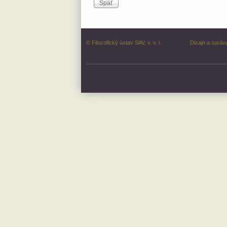
© Filozofický ústav SAV, v. v. i.
Dizajn a správ