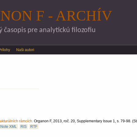
Skočiť na hlavný obsah
NON F - ARCHÍV
časopis pre analytickú filozofiu
Prílohy
Naši autori
rukturálních rámcích.
Organon F, 2013, roč. 20, Supplementary Issue 1, s. 79-98.
(St
Note XML
RIS
RTF