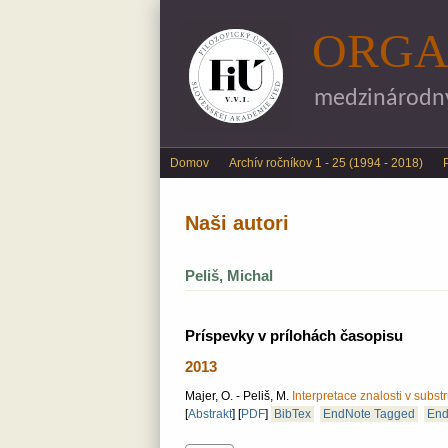
ORGA
medzinárodný 
Main menu
Domov
Archív ročníkov 1 - 25 (1994 - 2018)
Naši autori
Peliš, Michal
Príspevky v prílohách časopisu
2013
Majer, O. - Peliš, M.
Interpretace znalosti v subst
[
Abstrakt
]
[
PDF
]
BibTex
EndNote Tagged
End