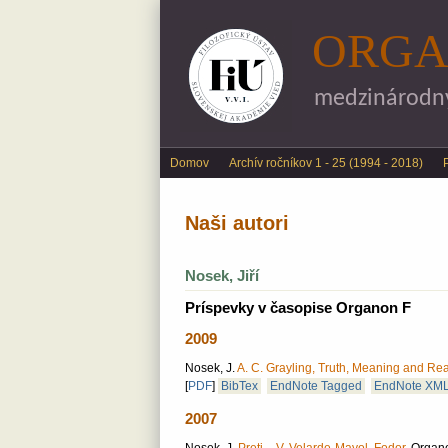
ORGA
medzinárodný 
Main menu
Domov
Archív ročníkov 1 - 25 (1994 - 2018)
Naši autori
Nosek, Jiří
Príspevky v časopise Organon F
2009
Nosek, J.
A. C. Grayling, Truth, Meaning and Rea
[
PDF
]
BibTex
EndNote Tagged
EndNote XM
2007