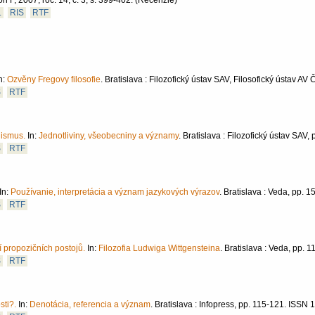
 F, 2007, roč. 14, č. 3, s. 399-402.
(Recenzie)
L
RIS
RTF
n:
Ozvěny Fregovy filosofie
.
Bratislava :
Filozofický ústav SAV, Filosofický ústav AV 
S
RTF
nismus.
In:
Jednotliviny, všeobecniny a významy
.
Bratislava :
Filozofický ústav SAV,
S
RTF
In:
Používanie, interpretácia a význam jazykových výrazov
.
Bratislava :
Veda,
pp. 1
S
RTF
 propozičních postojů.
In:
Filozofia Ludwiga Wittgensteina
.
Bratislava :
Veda,
pp. 1
S
RTF
sti?.
In:
Denotácia, referencia a význam
.
Bratislava :
Infopress,
pp. 115-121.
ISSN 