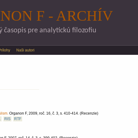
Skočiť na hlavný obsah
NON F - ARCHÍV
časopis pre analytickú filozofiu
Prílohy
Naši autori
lism.
Organon F, 2009, roč. 16, č. 3, s. 410-414.
(Recenzie)
L
RIS
RTF