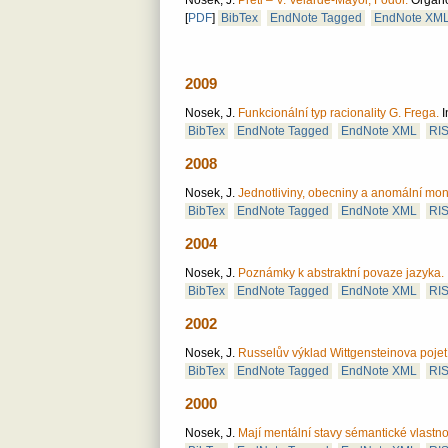
Nosek, J.
Preti – V. Velarde-Mayol, Fodor.
Organon
[
PDF
]
BibTex
EndNote Tagged
EndNote XM
2009
Nosek, J.
Funkcionální typ racionality G. Frega.
I
BibTex
EndNote Tagged
EndNote XML
RI
2008
Nosek, J.
Jednotliviny, obecniny a anomální mo
BibTex
EndNote Tagged
EndNote XML
RI
2004
Nosek, J.
Poznámky k abstraktní povaze jazyka.
BibTex
EndNote Tagged
EndNote XML
RI
2002
Nosek, J.
Russelův výklad Wittgensteinova pojetí
BibTex
EndNote Tagged
EndNote XML
RI
2000
Nosek, J.
Mají mentální stavy sémantické vlastno