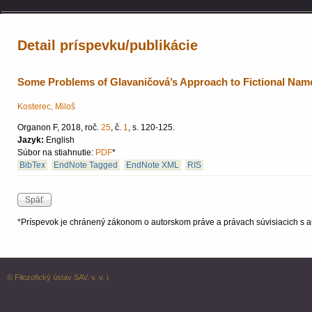
Detail príspevku/publikácie
Some Problems of Glavaničová’s Approach to Fictional Nam
Kosterec, Miloš
Organon F, 2018, roč.
25
, č.
1
, s. 120-125.
Jazyk:
English
Súbor na stiahnutie:
PDF
*
BibTex
EndNote Tagged
EndNote XML
RIS
*Príspevok je chránený zákonom o autorskom práve a právach súvisiacich s a
© Filozofický ústav SAV, v. v. i.