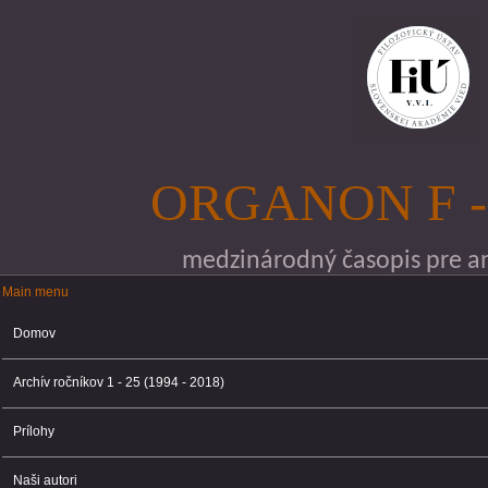
Skočiť na hlavný obsah
ORGANON F -
medzinárodný časopis pre ana
Main menu
Main menu
Domov
Archív ročníkov 1 - 25 (1994 - 2018)
Prílohy
Naši autori