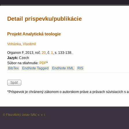
Detail príspevku/publikácie
Projekt Analytická teologie
Vohánka, Vlastimil
Organon F, 2013, roč.
20
, č.
1
, s. 133-138.
Jazyk:
Czech
Súbor na stiahnutie:
PDF
*
BibTex
EndNote Tagged
EndNote XML
RIS
*Príspevok je chránený zákonom o autorskom práve a právach súvisiacich s a
© Filozofický ústav SAV, v. v. i.