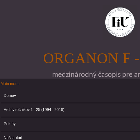
Skočiť na hlavný obsah
ORGANON F -
medzinárodný časopis pre ana
Main menu
Main menu
Domov
Archív ročníkov 1 - 25 (1994 - 2018)
Prílohy
Naši autori