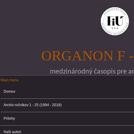
Skočiť na hlavný obsah
ORGANON F -
medzinárodný časopis pre ana
Main menu
Main menu
Domov
Archív ročníkov 1 - 25 (1994 - 2018)
Prílohy
Naši autori