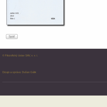
© Filozofický ústav SAV, v. v. i.
Dizajn a správa:
Dušan Gálik