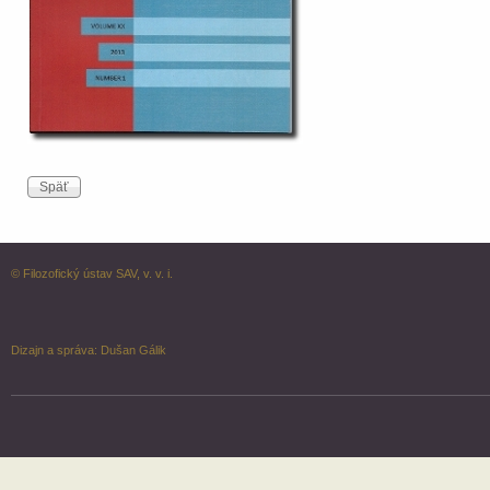
© Filozofický ústav SAV, v. v. i.
Dizajn a správa:
Dušan Gálik