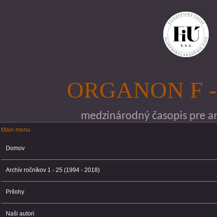
Skočiť na hlavný obsah
ORGANON F -
medzinárodný časopis pre ana
Main menu
Main menu
Domov
Archív ročníkov 1 - 25 (1994 - 2018)
Prílohy
Naši autori