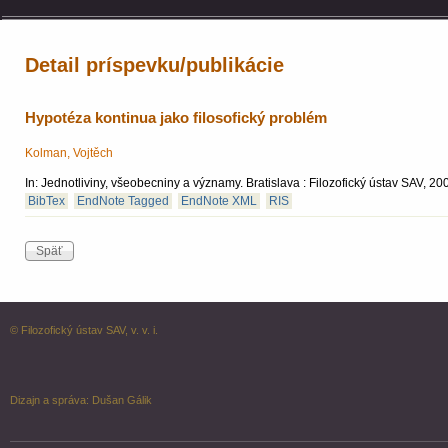
Detail príspevku/publikácie
Hypotéza kontinua jako filosofický problém
Kolman, Vojtěch
In: Jednotliviny, všeobecniny a významy. Bratislava : Filozofický ústav SAV, 
BibTex
EndNote Tagged
EndNote XML
RIS
© Filozofický ústav SAV, v. v. i.
Dizajn a správa:
Dušan Gálik