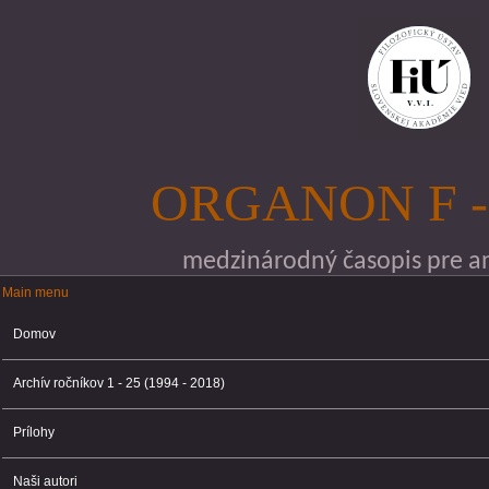
Skočiť na hlavný obsah
ORGANON F -
medzinárodný časopis pre ana
Main menu
Main menu
Domov
Archív ročníkov 1 - 25 (1994 - 2018)
Prílohy
Naši autori