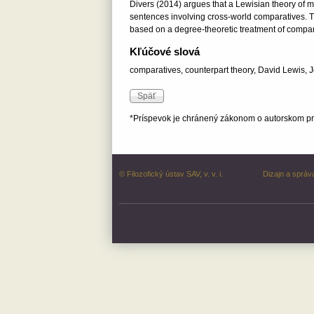
Divers (2014) argues that a Lewisian theory of mo
sentences involving cross-world comparatives. T
based on a degree-theoretic treatment of compara
Kľúčové slová
comparatives, counterpart theory, David Lewis, 
*Príspevok je chránený zákonom o autorskom prá
© Filozofický ústav SAV, v. v. i.
Dizajn a správ