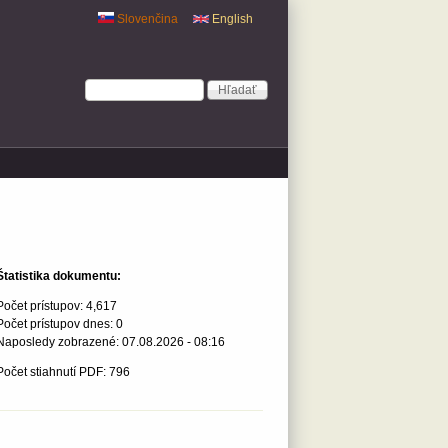
Slovenčina
English
Vyhľadávanie
Hľadať
Štatistika dokumentu:
Počet prístupov:
4,617
Počet prístupov dnes:
0
Naposledy zobrazené:
07.08.2026 - 08:16
Počet stiahnutí PDF: 796