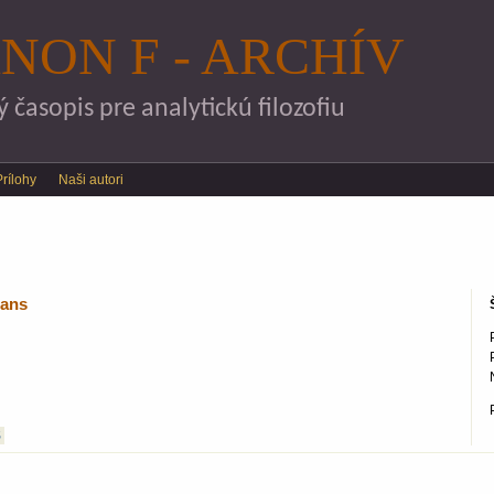
Skočiť na hlavný obsah
NON F - ARCHÍV
časopis pre analytickú filozofiu
Prílohy
Naši autori
ians
S