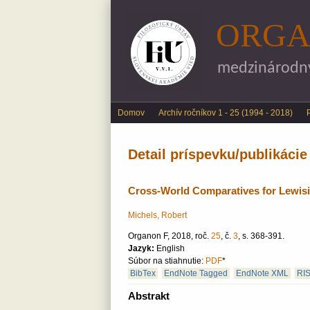
ORGA
medzinárodný 
Main menu
Domov
Archív ročníkov 1 - 25 (1994 - 2018)
Detail príspevku/publikácie
Cross-World Comparatives for Lewis
Michels, Robert
Organon F, 2018, roč.
25
, č.
3
, s. 368-391.
Jazyk:
English
Súbor na stiahnutie:
PDF
*
BibTex
EndNote Tagged
EndNote XML
RI
Abstrakt