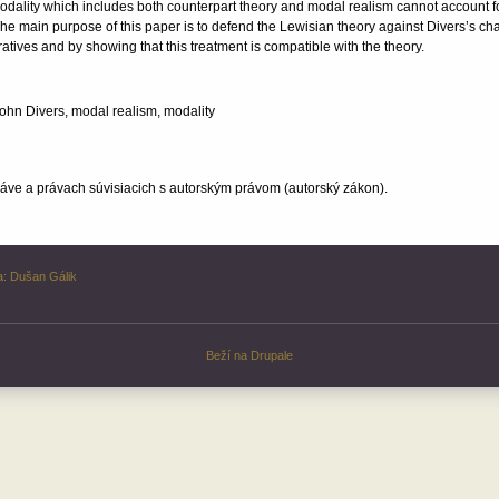
dality which includes both counterpart theory and modal realism cannot account for t
he main purpose of this paper is to defend the Lewisian theory against Divers’s c
tives and by showing that this treatment is compatible with the theory.
John Divers, modal realism, modality
ve a právach súvisiacich s autorským právom (autorský zákon).
a:
Dušan Gálik
Beží na
Drupale