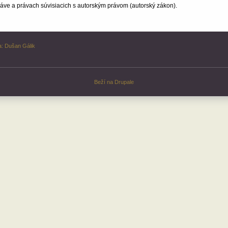
ve a právach súvisiacich s autorským právom (autorský zákon).
a:
Dušan Gálik
Beží na
Drupale