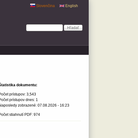
Slovenčina
English
Vyhľadávanie
Hľadať
Štatistika dokumentu:
Počet prístupov:
3,543
Počet prístupov dnes:
1
Naposledy zobrazené:
07.08.2026 - 16:23
Počet stiahnutí PDF: 974