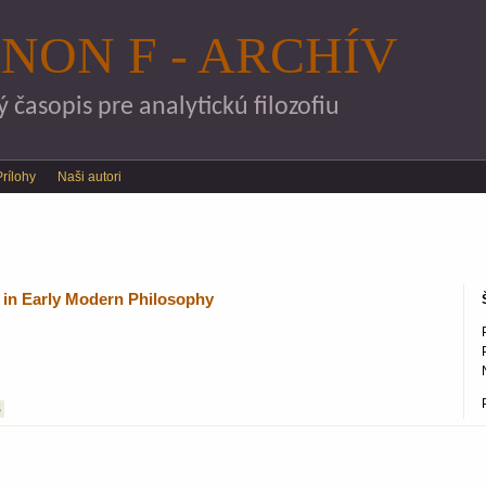
Skočiť na hlavný obsah
NON F - ARCHÍV
časopis pre analytickú filozofiu
Prílohy
Naši autori
 in Early Modern Philosophy
S