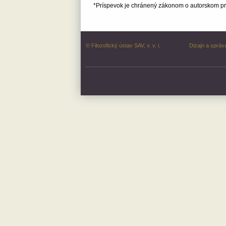
*Príspevok je chránený zákonom o autorskom prá
© Filozofický ústav SAV, v. v. i.
Dizajn a správ