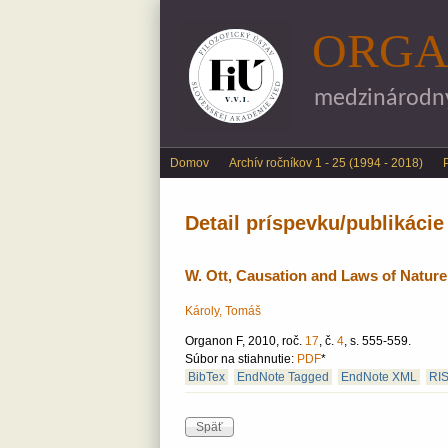
ORGA
medzinárodný 
Main menu
Domov
Archív ročníkov 1 - 25 (1994 - 2018)
Detail príspevku/publikácie
W. Ott, Causation and Laws of Nature
Károly, Tomáš
Organon F, 2010, roč.
17
, č.
4
, s. 555-559.
Súbor na stiahnutie:
PDF
*
BibTex
EndNote Tagged
EndNote XML
RI