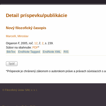
Detail príspevku/publikácie
Nový filozofický časopis
Marcelli, Miroslav
Organon F, 2005, roč.
12
, č.
2
, s. 239.
Súbor na stiahnutie:
PDF
*
BibTex
EndNote Tagged
EndNote XML
RIS
*Príspevok je chránený zákonom o autorskom práve a právach súvisiacich s a
© Filozofický ústav SAV, v. v. i.