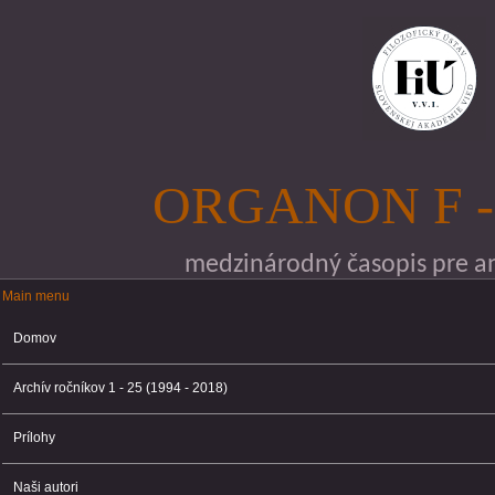
Skočiť na hlavný obsah
ORGANON F -
medzinárodný časopis pre ana
Main menu
Main menu
Domov
Archív ročníkov 1 - 25 (1994 - 2018)
Prílohy
Naši autori