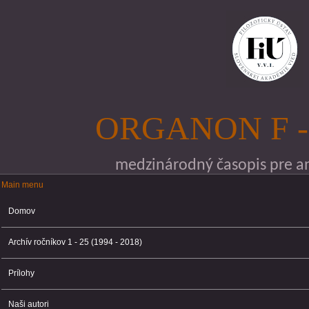
Skočiť na hlavný obsah
ORGANON F -
medzinárodný časopis pre ana
Main menu
Main menu
Domov
Archív ročníkov 1 - 25 (1994 - 2018)
Prílohy
Naši autori