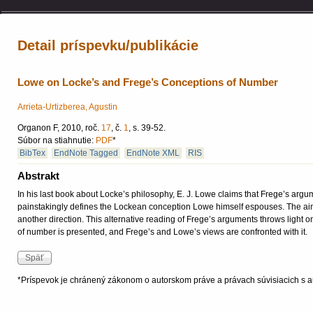
Detail príspevku/publikácie
Lowe on Locke’s and Frege’s Conceptions of Number
Arrieta-Urtizberea, Agustin
Organon F, 2010, roč.
17
, č.
1
, s. 39-52.
Súbor na stiahnutie:
PDF
*
BibTex
EndNote Tagged
EndNote XML
RIS
Abstrakt
In his last book about Locke’s philosophy, E. J. Lowe claims that Frege’s arg
painstakingly defines the Lockean conception Lowe himself espouses. The aim 
another direction. This alternative reading of Frege’s arguments throws light 
of number is presented, and Frege’s and Lowe’s views are confronted with it.
*Príspevok je chránený zákonom o autorskom práve a právach súvisiacich s a