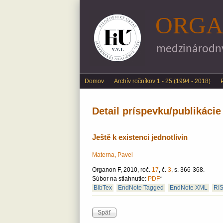
ORGA
medzinárodný 
Main menu
Domov
Archív ročníkov 1 - 25 (1994 - 2018)
Detail príspevku/publikácie
Ještě k existenci jednotlivin
Materna, Pavel
Organon F, 2010, roč.
17
, č.
3
, s. 366-368.
Súbor na stiahnutie:
PDF
*
BibTex
EndNote Tagged
EndNote XML
RI