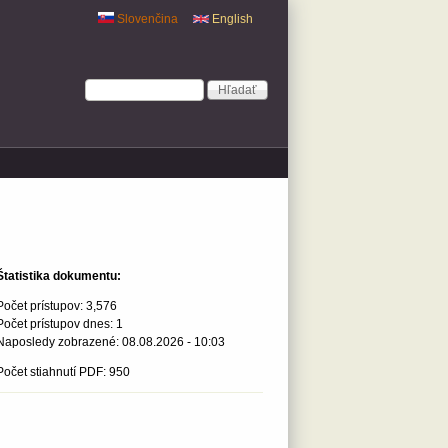
Slovenčina
English
Vyhľadávanie
Hľadať
Štatistika dokumentu:
Počet prístupov:
3,576
Počet prístupov dnes:
1
Naposledy zobrazené:
08.08.2026 - 10:03
Počet stiahnutí PDF: 950