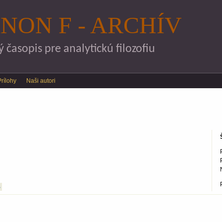
Skočiť na hlavný obsah
NON F - ARCHÍV
časopis pre analytickú filozofiu
Prílohy
Naši autori
S