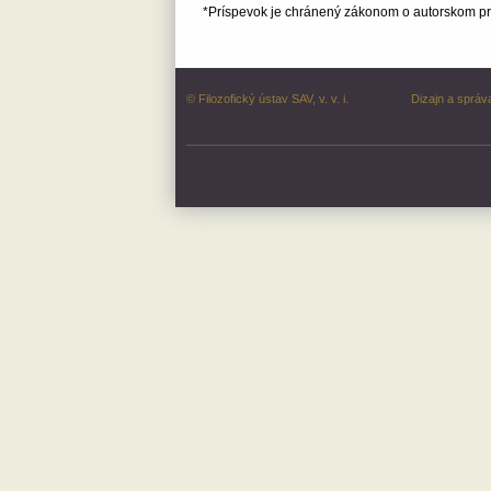
*Príspevok je chránený zákonom o autorskom prá
© Filozofický ústav SAV, v. v. i.
Dizajn a správ