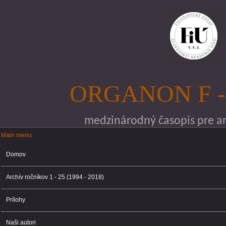
Skočiť na hlavný obsah
ORGANON F -
medzinárodný časopis pre ana
Main menu
Main menu
Domov
Archív ročníkov 1 - 25 (1994 - 2018)
Prílohy
Naši autori