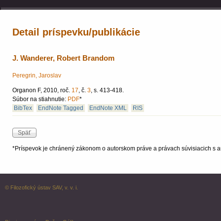
Detail príspevku/publikácie
J. Wanderer, Robert Brandom
Peregrin, Jaroslav
Organon F, 2010, roč.
17
, č.
3
, s. 413-418.
Súbor na stiahnutie:
PDF
*
BibTex
EndNote Tagged
EndNote XML
RIS
*Príspevok je chránený zákonom o autorskom práve a právach súvisiacich s a
© Filozofický ústav SAV, v. v. i.