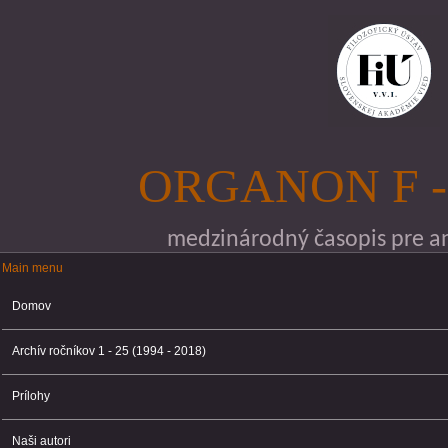
Skočiť na hlavný obsah
ORGANON F -
medzinárodný časopis pre ana
Main menu
Main menu
Domov
Archív ročníkov 1 - 25 (1994 - 2018)
Prílohy
Naši autori