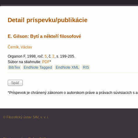
Detail príspevku/publikácie
E. Gilson: Bytí a někteří filosofové
Černík, Václav
Organon F, 1998, roč.
5
, č.
2
, s. 199-205.
Súbor na stiahnutie:
PDF
*
BibTex
EndNote Tagged
EndNote XML
RIS
*Príspevok je chránený zákonom o autorskom práve a právach súvisiacich s a
© Filozofický ústav SAV, v. v. i.