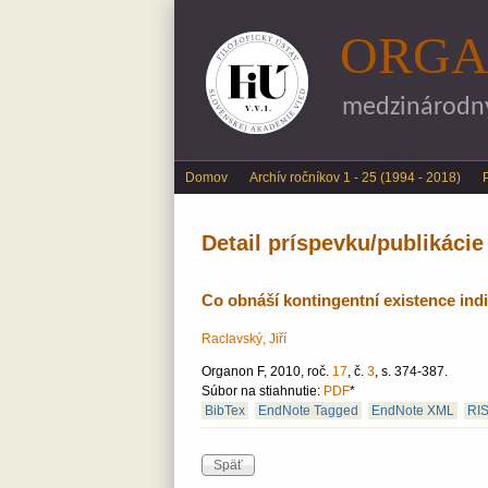
ORGA
medzinárodný 
Main menu
Domov
Archív ročníkov 1 - 25 (1994 - 2018)
Detail príspevku/publikácie
Co obnáší kontingentní existence ind
Raclavský, Jiří
Organon F, 2010, roč.
17
, č.
3
, s. 374-387.
Súbor na stiahnutie:
PDF
*
BibTex
EndNote Tagged
EndNote XML
RI