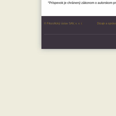
*Príspevok je chránený zákonom o autorskom prá
© Filozofický ústav SAV, v. v. i.
Dizajn a správ