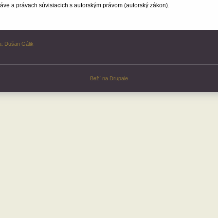
ve a právach súvisiacich s autorským právom (autorský zákon).
a:
Dušan Gálik
Beží na
Drupale