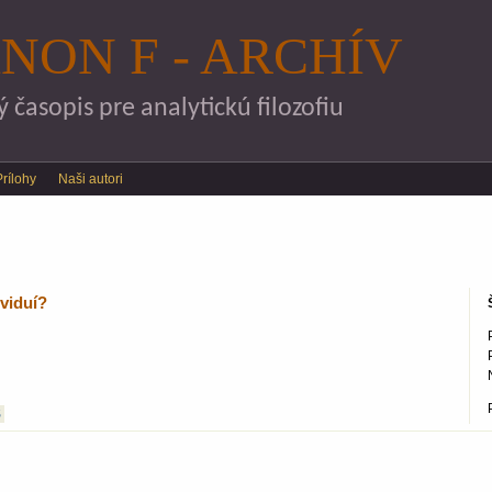
Skočiť na hlavný obsah
NON F - ARCHÍV
časopis pre analytickú filozofiu
Prílohy
Naši autori
ividuí?
S