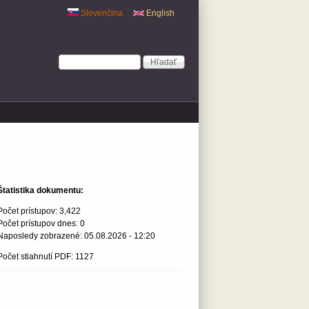
Slovenčina
English
Vyhľadávanie
Hľadať
Štatistika dokumentu:
Počet prístupov:
3,422
Počet prístupov dnes:
0
Naposledy zobrazené:
05.08.2026 - 12:20
Počet stiahnutí PDF: 1127