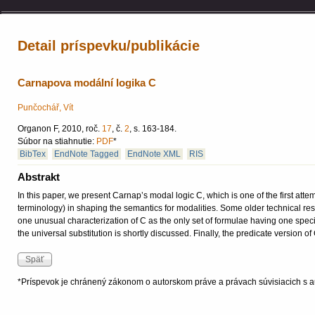
Detail príspevku/publikácie
Carnapova modální logika C
Punčochář, Vít
Organon F, 2010, roč.
17
, č.
2
, s. 163-184.
Súbor na stiahnutie:
PDF
*
BibTex
EndNote Tagged
EndNote XML
RIS
Abstrakt
In this paper, we present Carnap’s modal logic C, which is one of the first attem
terminology) in shaping the semantics for modalities. Some older technical res
one unusual characterization of C as the only set of formulae having one specia
the universal substitution is shortly discussed. Finally, the predicate version of
*Príspevok je chránený zákonom o autorskom práve a právach súvisiacich s a