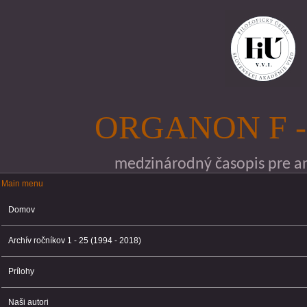
Skočiť na hlavný obsah
ORGANON F -
medzinárodný časopis pre ana
Main menu
Main menu
Domov
Archív ročníkov 1 - 25 (1994 - 2018)
Prílohy
Naši autori