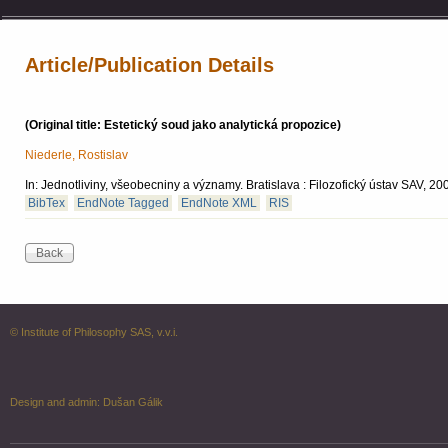
Article/Publication Details
(Original title: Estetický soud jako analytická propozice)
Niederle, Rostislav
In: Jednotliviny, všeobecniny a významy. Bratislava : Filozofický ústav SAV, 
BibTex
EndNote Tagged
EndNote XML
RIS
© Institute of Philosophy SAS, v.v.i.
Design and admin:
Dušan Gálik