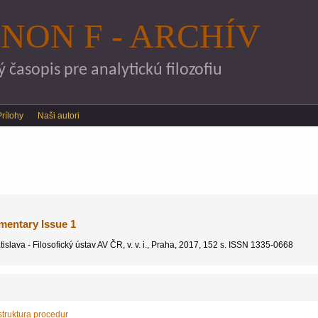
Skočiť na hlavný obsah
NON F - ARCHÍV
časopis pre analytickú filozofiu
Prílohy
Naši autori
mentary Issue 1
atislava - Filosofický ústav AV ČR, v. v. i., Praha, 2017, 152 s. ISSN 1335-0668
truktura procedur