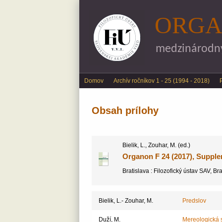
ORGA
medzinárodný 
Main menu
Domov
Archív ročníkov 1 - 25 (1994 - 2018)
Obsah prílohy
Bielik, L., Zouhar, M. (ed.)
Organon F 24 (2017), Supple
Bratislava : Filozofický ústav SAV, Br
Bielik, L.- Zouhar, M.
Predslov
Duží, M.
Mereologická s