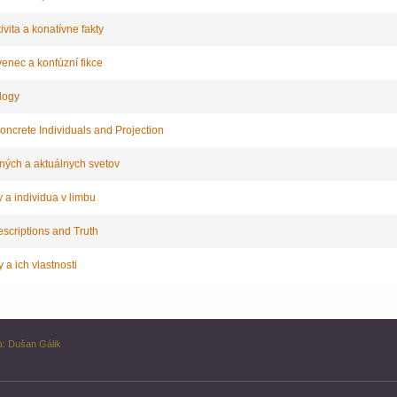
vita a konatívne fakty
nec a konfúzní fikce
logy
oncrete Individuals and Projection
ných a aktuálnych svetov
y a individua v limbu
scriptions and Truth
y a ich vlastnosti
a:
Dušan Gálik