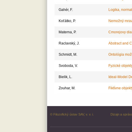
Gahér, F.
Logika, normati
Koťátko, P.
Nemožný mrave
Materna, P.
Cmorejovy dia
Raclavský, J.
Abstract and C
Schmidt, M.
Ontológia mož
Svoboda, V.
Fyzické objekt
Bielik, L.
Ideal-Model De
Zouhar, M.
Fiktívne objekt
© Filozofický ústav SAV, v. v. i.
Dizajn a správ