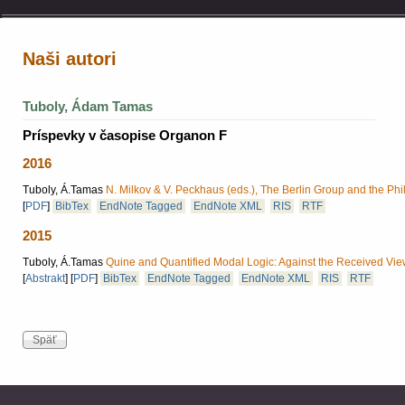
Naši autori
Tuboly, Ádam Tamas
Príspevky v časopise Organon F
2016
Tuboly, Á.Tamas
N. Milkov & V. Peckhaus (eds.), The Berlin Group and the Phi
[
PDF
]
BibTex
EndNote Tagged
EndNote XML
RIS
RTF
2015
Tuboly, Á.Tamas
Quine and Quantified Modal Logic: Against the Received Vie
[
Abstrakt
]
[
PDF
]
BibTex
EndNote Tagged
EndNote XML
RIS
RTF