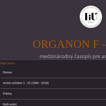
Skočiť na hlavný obsah
ORGANON F -
medzinárodný časopis pre ana
Main menu
Main menu
Domov
Archív ročníkov 1 - 25 (1994 - 2018)
Prílohy
Naši autori