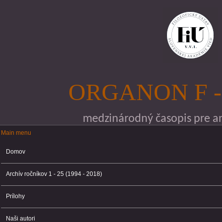
Skočiť na hlavný obsah
ORGANON F -
medzinárodný časopis pre ana
Main menu
Main menu
Domov
Archív ročníkov 1 - 25 (1994 - 2018)
Prílohy
Naši autori