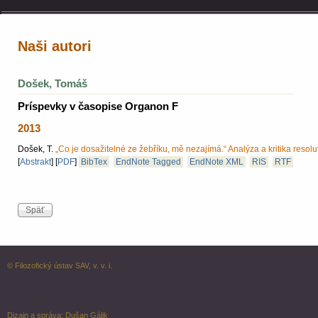
Naši autori
Došek, Tomáš
Príspevky v časopise Organon F
2013
Došek, T.
„Co je dosažitelné ze žebříku, mě nezajímá.“ Analýza a kritika resolut
[
Abstrakt
]
[
PDF
]
BibTex
EndNote Tagged
EndNote XML
RIS
RTF
© Filozofický ústav SAV, v. v. i.
Dizajn a správa:
Dušan Gálik