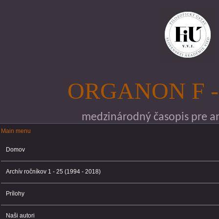
Skočiť na hlavný obsah
ORGANON F -
medzinárodný časopis pre ana
Main menu
Main menu
Domov
Archív ročníkov 1 - 25 (1994 - 2018)
Prílohy
Naši autori