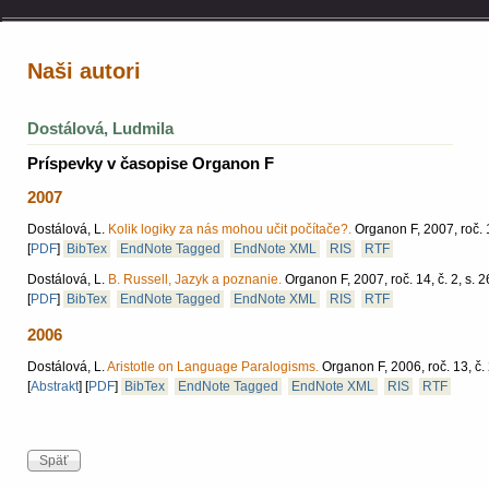
Naši autori
Dostálová, Ludmila
Príspevky v časopise Organon F
2007
Dostálová, L.
Kolik logiky za nás mohou učit počítače?.
Organon F, 2007, roč. 1
[
PDF
]
BibTex
EndNote Tagged
EndNote XML
RIS
RTF
Dostálová, L.
B. Russell, Jazyk a poznanie.
Organon F, 2007, roč. 14, č. 2, s. 
[
PDF
]
BibTex
EndNote Tagged
EndNote XML
RIS
RTF
2006
Dostálová, L.
Aristotle on Language Paralogisms.
Organon F, 2006, roč. 13, č. 
[
Abstrakt
]
[
PDF
]
BibTex
EndNote Tagged
EndNote XML
RIS
RTF