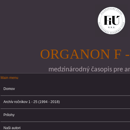
Skočiť na hlavný obsah
ORGANON F -
medzinárodný časopis pre ana
Main menu
Main menu
Domov
Archív ročníkov 1 - 25 (1994 - 2018)
Prílohy
Naši autori