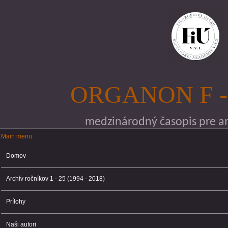
Skočiť na hlavný obsah
ORGANON F -
medzinárodný časopis pre ana
Main menu
Main menu
Domov
Archív ročníkov 1 - 25 (1994 - 2018)
Prílohy
Naši autori