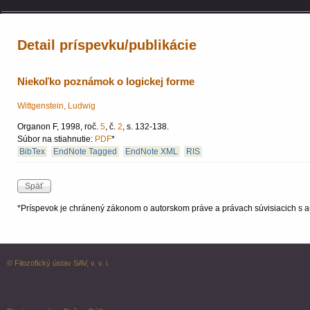
Detail príspevku/publikácie
Niekoľko poznámok o logickej forme
Wittgenstein, Ludwig
Organon F, 1998, roč.
5
, č.
2
, s. 132-138.
Súbor na stiahnutie:
PDF
*
BibTex
EndNote Tagged
EndNote XML
RIS
*Príspevok je chránený zákonom o autorskom práve a právach súvisiacich s a
© Filozofický ústav SAV, v. v. i.