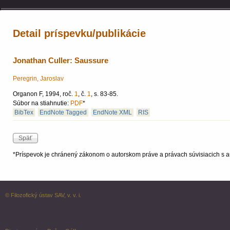
Detail príspevku/publikácie
Jonathan Culler: Saussure
Peregrin, Jaroslav
Organon F, 1994, roč.
1
, č.
1
, s. 83-85.
Súbor na stiahnutie:
PDF
*
BibTex
EndNote Tagged
EndNote XML
RIS
*Príspevok je chránený zákonom o autorskom práve a právach súvisiacich s a
© Filozofický ústav SAV, v. v. i.