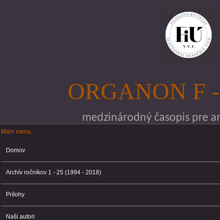
Skočiť na hlavný obsah
ORGANON F -
medzinárodný časopis pre ana
Main menu
Main menu
Domov
Archív ročníkov 1 - 25 (1994 - 2018)
Prílohy
Naši autori