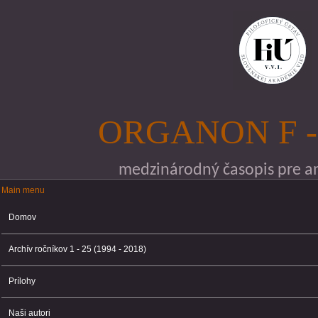
Skočiť na hlavný obsah
ORGANON F -
medzinárodný časopis pre ana
Main menu
Main menu
Domov
Archív ročníkov 1 - 25 (1994 - 2018)
Prílohy
Naši autori