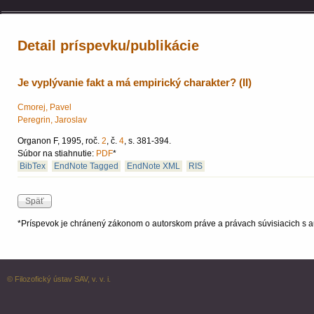
Detail príspevku/publikácie
Je vyplývanie fakt a má empirický charakter? (II)
Cmorej, Pavel
Peregrin, Jaroslav
Organon F, 1995, roč.
2
, č.
4
, s. 381-394.
Súbor na stiahnutie:
PDF
*
BibTex
EndNote Tagged
EndNote XML
RIS
*Príspevok je chránený zákonom o autorskom práve a právach súvisiacich s a
© Filozofický ústav SAV, v. v. i.