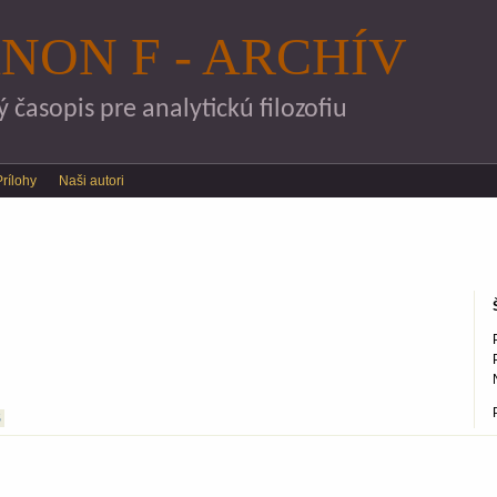
Skočiť na hlavný obsah
NON F - ARCHÍV
časopis pre analytickú filozofiu
Prílohy
Naši autori
S