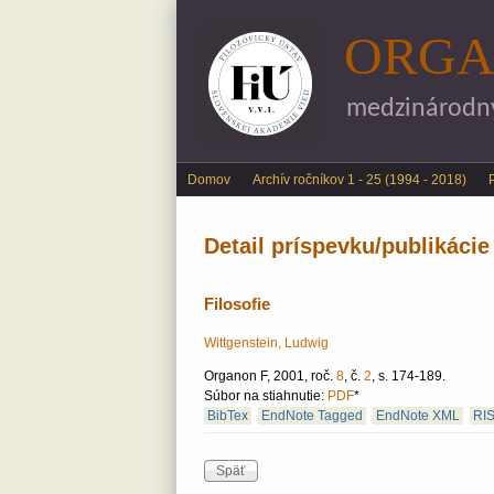
ORGA
medzinárodný 
Main menu
Domov
Archív ročníkov 1 - 25 (1994 - 2018)
Detail príspevku/publikácie
Filosofie
Wittgenstein, Ludwig
Organon F, 2001, roč.
8
, č.
2
, s. 174-189.
Súbor na stiahnutie:
PDF
*
BibTex
EndNote Tagged
EndNote XML
RI