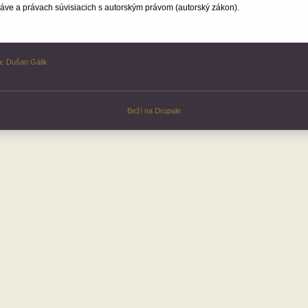
ve a právach súvisiacich s autorským právom (autorský zákon).
a:
Dušan Gálik
Beží na
Drupale