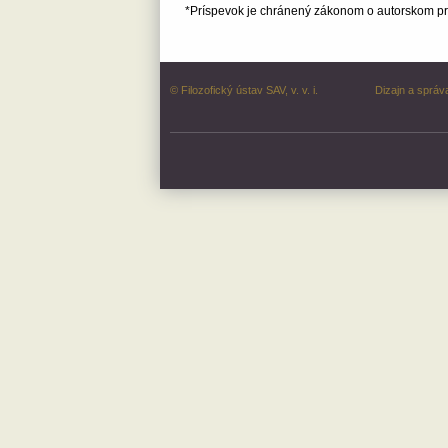
*Príspevok je chránený zákonom o autorskom prá
© Filozofický ústav SAV, v. v. i.
Dizajn a správ