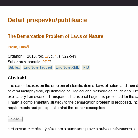
Detail príspevku/publikácie
The Demarcation Problem of Laws of Nature
Bielik, Lukáš
Organon F, 2010, roč.
17
, č.
4
, s. 522-549.
Súbor na stiahnutie:
PDF
*
BibTex
EndNote Tagged
EndNote XML
RIS
Abstrakt
The paper focuses on the problem of identification of laws of nature and their
several metaphysical, epistemological, logical and methodological criteria. Fi
explicatory framework – Transparent Intensional Logic – is presented for the sa
Finally, a complementary strategy to the demarcation problem is proposed, inc
requirements and principles behind the former conceptions.
*Príspevok je chránený zákonom o autorskom práve a právach súvisiacich s a