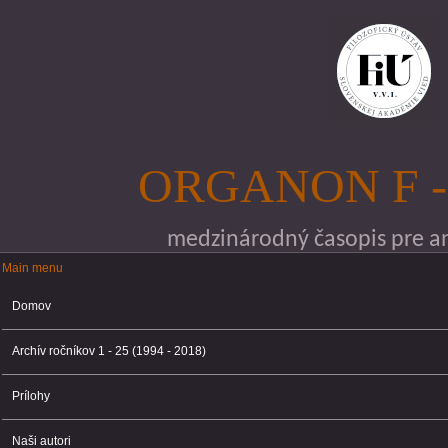
Skočiť na hlavný obsah
ORGANON F -
medzinárodný časopis pre ana
Main menu
Main menu
Domov
Archív ročníkov 1 - 25 (1994 - 2018)
Prílohy
Naši autori