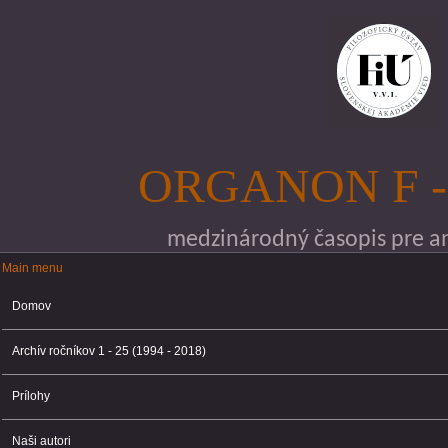
Skočiť na hlavný obsah
ORGANON F -
medzinárodný časopis pre ana
Main menu
Main menu
Domov
Archív ročníkov 1 - 25 (1994 - 2018)
Prílohy
Naši autori