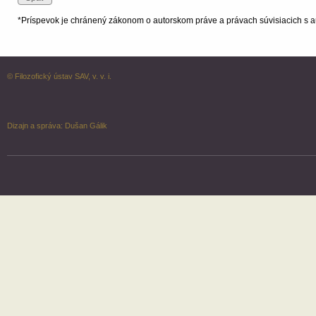
*Príspevok je chránený zákonom o autorskom práve a právach súvisiacich s a
© Filozofický ústav SAV, v. v. i.
Dizajn a správa:
Dušan Gálik