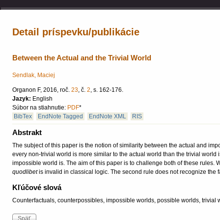
Detail príspevku/publikácie
Between the Actual and the Trivial World
Sendlak, Maciej
Organon F, 2016, roč.
23
, č.
2
, s. 162-176.
Jazyk:
English
Súbor na stiahnutie:
PDF
*
BibTex
EndNote Tagged
EndNote XML
RIS
Abstrakt
The subject of this paper is the notion of similarity between the actual and impo
every non-trivial world is more similar to the actual world than the trivial worl
impossible world is. The aim of this paper is to challenge both of these rules. W
quodlibet
is invalid in classical logic. The second rule does not recognize the f
Kľúčové slová
Counterfactuals, counterpossibles, impossible worlds, possible worlds, trivial 