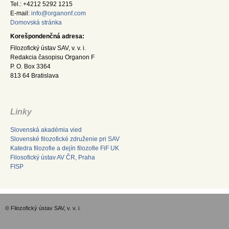
Tel.: +4212 5292 1215
E-mail:
info@organonf.com
Domovská stránka
Korešpondenčná adresa:
Filozofický ústav SAV, v. v. i.
Redakcia časopisu Organon F
P. O. Box 3364
813 64 Bratislava
Linky
Slovenská akadémia vied
Slovenské filozofické združenie pri SAV
Katedra filozofie a dejín filozofie FiF UK
Filosofický ústav AV ČR, Praha
FISP
© Filozofický ústav SAV, v. v. i.