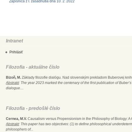
Zápisnica z I. zasadnutia dňa 10. 2. 2022
Intranet
Prihlásiť
Filozofia - aktuálne číslo
Bizoň, M.
Základy filozofie dialógu. Nad slovenským prekladom Buberovej knihy
Abstrakt
: The year 2023 marked the centenary of the first publication of Buber’s
dialogue....
Filozofia - predošlé číslo
Cernea, M.V.
Causalism versus Propensionism in the Philosophy of Biology: A
Abstrakt
: This paper has two objectives: (1) to define philosophical underdete
philosophers of...