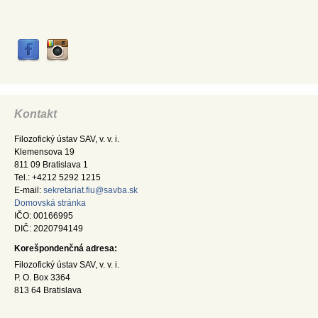
Kontakt
Filozofický ústav SAV, v. v. i.
Klemensova 19
811 09 Bratislava 1
Tel.: +4212 5292 1215
E-mail:
sekretariat.fiu@savba.sk
Domovská stránka
IČO: 00166995
DIČ: 2020794149
Korešpondenčná adresa:
Filozofický ústav SAV, v. v. i.
P. O. Box 3364
813 64 Bratislava