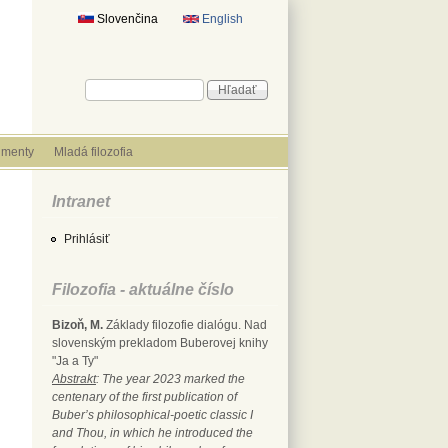
Slovenčina
English
Vyhľadávanie
Hľadať
menty
Mladá filozofia
Intranet
Prihlásiť
Filozofia - aktuálne číslo
Bizoň, M.
Základy filozofie dialógu. Nad
slovenským prekladom Buberovej knihy
"Ja a Ty"
Abstrakt
: The year 2023 marked the
centenary of the first publication of
Buber’s philosophical-poetic classic I
and Thou, in which he introduced the