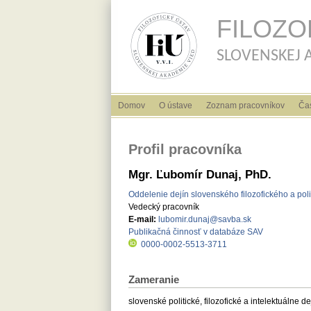
FILOZO
SLOVENSKEJ AK
Hlavné menu
Domov
O ústave
Zoznam pracovníkov
Ča
Profil pracovníka
Mgr. Ľubomír Dunaj, PhD.
Oddelenie dejín slovenského filozofického a pol
Vedecký pracovník
E-mail:
lubomir.dunaj@savba.sk
Publikačná činnosť v databáze SAV
0000-0002-5513-3711
Zameranie
slovenské politické, filozofické a intelektuálne dej