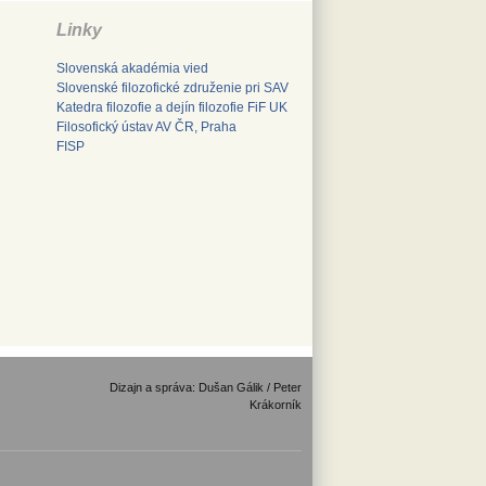
Linky
Slovenská akadémia vied
Slovenské filozofické združenie pri SAV
Katedra filozofie a dejín filozofie FiF UK
Filosofický ústav AV ČR, Praha
FISP
Dizajn a správa: Dušan Gálik / Peter
Krákorník