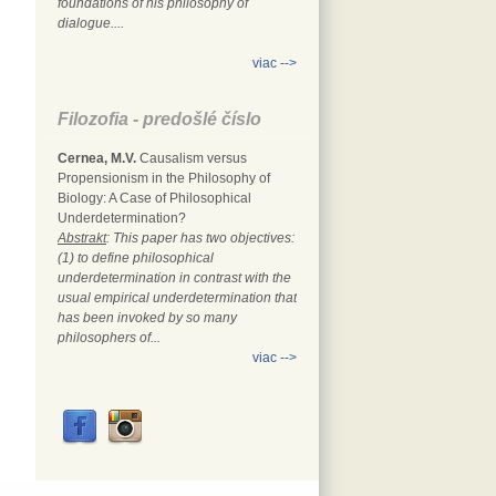
foundations of his philosophy of
dialogue....
viac -->
Filozofia - predošlé číslo
Cernea, M.V.
Causalism versus
Propensionism in the Philosophy of
Biology: A Case of Philosophical
Underdetermination?
Abstrakt
: This paper has two objectives:
(1) to define philosophical
underdetermination in contrast with the
usual empirical underdetermination that
has been invoked by so many
philosophers of...
viac -->