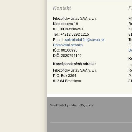
Kontakt
F
Filozofický ústav SAV, v. v. i.
Fi
Klemensova 19
Re
811 09 Bratislava 1
K
Tel.: +4212 5292 1215
81
E-mail:
sekretariat.fiu@savba.sk
Te
Domovská stránka
E-
IČO: 00166995
D
DIČ: 2020794149
K
Korešpondenčná adresa:
Fi
Filozofický ústav SAV, v. v. i.
Re
P. O. Box 3364
P.
813 64 Bratislava
81
© Filozofický ústav SAV, v. v. i.