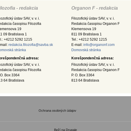
ilozofia - redakcia
Organon F - redakcia
lozofický ústav SAV, v. v. i.
Filozofický ústav SAV, v. v. i.
dakcia časopisu Filozofia
Redakcia časopisu Organon F
lemensova 19
Klemensova 19
1 09 Bratislava 1
811 09 Bratislava 1
l.: +4212 5292 1215
Tel.: +4212 5292 1215
mail:
redakcia.filozofia@savba.sk
E-mail:
info@organonf.com
omovská stránka
Domovská stránka
orešpondenčná adresa:
Korešpondenčná adresa:
lozofický ústav SAV, v. v. i.
Filozofický ústav SAV, v. v. i.
dakcia časopisu Filozofia
Redakcia časopisu Organon F
 O. Box 3364
P. O. Box 3364
3 64 Bratislava
813 64 Bratislava
GDPR
Ochrana osobných údajov
Beží na
Drupale