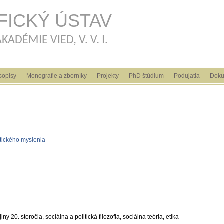
Skočiť na hlavný obsah
FICKÝ ÚSTAV
ADÉMIE VIED, V. V. I.
sopisy
Monografie a zborníky
Projekty
PhD štúdium
Podujatia
Doku
itického myslenia
iny 20. storočia, sociálna a politická filozofia, sociálna teória, etika