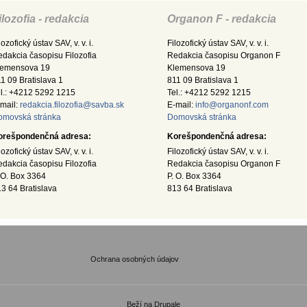
ilozofia - redakcia
Organon F - redakcia
lozofický ústav SAV, v. v. i.
Filozofický ústav SAV, v. v. i.
dakcia časopisu Filozofia
Redakcia časopisu Organon F
lemensova 19
Klemensova 19
1 09 Bratislava 1
811 09 Bratislava 1
l.: +4212 5292 1215
Tel.: +4212 5292 1215
mail:
redakcia.filozofia@savba.sk
E-mail:
info@organonf.com
omovská stránka
Domovská stránka
orešpondenčná adresa:
Korešpondenčná adresa:
lozofický ústav SAV, v. v. i.
Filozofický ústav SAV, v. v. i.
dakcia časopisu Filozofia
Redakcia časopisu Organon F
 O. Box 3364
P. O. Box 3364
3 64 Bratislava
813 64 Bratislava
GDPR
Ochrana osobných údajov
Beží na
Drupale