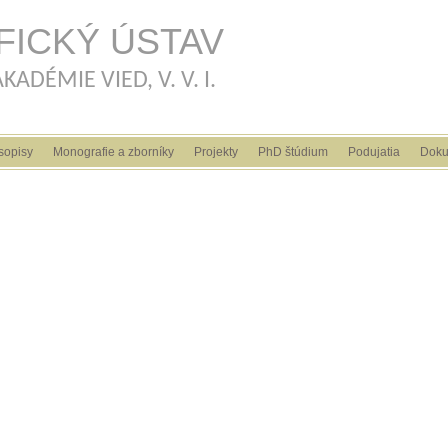
Skočiť na hlavný obsah
FICKÝ ÚSTAV
ADÉMIE VIED, V. V. I.
sopisy
Monografie a zborníky
Projekty
PhD štúdium
Podujatia
Doku