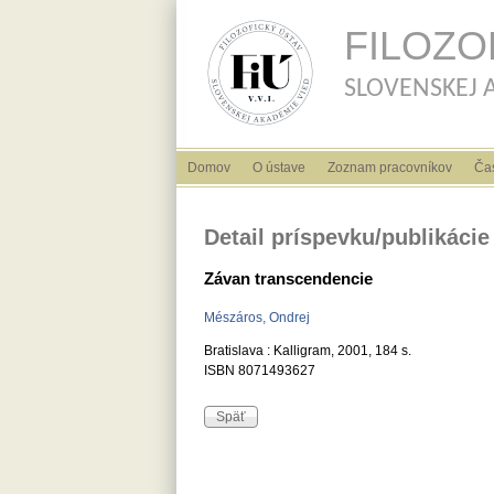
FILOZO
SLOVENSKEJ AK
Hlavné menu
Domov
O ústave
Zoznam pracovníkov
Ča
Detail príspevku/publikácie
Závan transcendencie
Mészáros, Ondrej
Bratislava : Kalligram, 2001, 184 s.
ISBN 8071493627