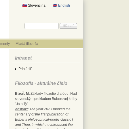
Slovenčina
English
Vyhľadávanie
Hľadať
menty
Mladá filozofia
Intranet
Prihlásiť
Filozofia - aktuálne číslo
Bizoň, M.
Základy filozofie dialógu. Nad
slovenským prekladom Buberovej knihy
"Ja a Ty"
Abstrakt
: The year 2023 marked the
centenary of the first publication of
Buber’s philosophical-poetic classic I
and Thou, in which he introduced the