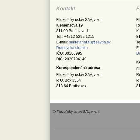
Kontakt
F
Filozofický ústav SAV, v. v. i.
Fi
Klemensova 19
Re
811 09 Bratislava 1
K
Tel.: +4212 5292 1215
81
E-mail:
sekretariat.fiu@savba.sk
Te
Domovská stránka
E-
IČO: 00166995
D
DIČ: 2020794149
K
Korešpondenčná adresa:
Fi
Filozofický ústav SAV, v. v. i.
Re
P. O. Box 3364
P.
813 64 Bratislava
81
© Filozofický ústav SAV, v. v. i.