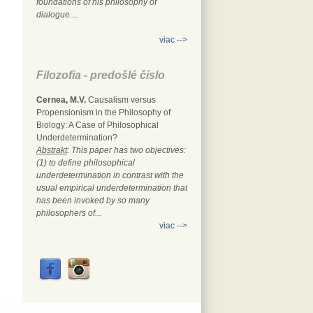
foundations of his philosophy of
dialogue....
viac -->
Filozofia - predošlé číslo
Cernea, M.V.
Causalism versus
Propensionism in the Philosophy of
Biology: A Case of Philosophical
Underdetermination?
Abstrakt
: This paper has two objectives:
(1) to define philosophical
underdetermination in contrast with the
usual empirical underdetermination that
has been invoked by so many
philosophers of...
viac -->