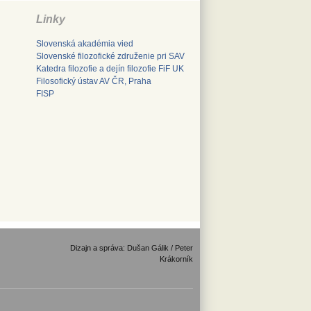
Linky
Slovenská akadémia vied
Slovenské filozofické združenie pri SAV
Katedra filozofie a dejín filozofie FiF UK
Filosofický ústav AV ČR, Praha
FISP
Dizajn a správa: Dušan Gálik / Peter
Krákorník