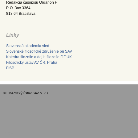
Redakcia časopisu Organon F
P. O. Box 3364
813 64 Bratislava
Linky
Slovenská akadémia vied
Slovenské filozofické združenie pri SAV
Katedra filozofie a dejín filozofie FiF UK
Filosofický ústav AV ČR, Praha
FISP
© Filozofický ústav SAV, v. v. i.
GDPR