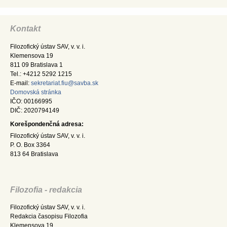
Kontakt
Filozofický ústav SAV, v. v. i.
Klemensova 19
811 09 Bratislava 1
Tel.: +4212 5292 1215
E-mail:
sekretariat.fiu@savba.sk
Domovská stránka
IČO: 00166995
DIČ: 2020794149
Korešpondenčná adresa:
Filozofický ústav SAV, v. v. i.
P. O. Box 3364
813 64 Bratislava
Filozofia - redakcia
Filozofický ústav SAV, v. v. i.
Redakcia časopisu Filozofia
Klemensova 19