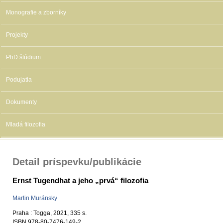
Monografie a zborníky
Projekty
PhD štúdium
Podujatia
Dokumenty
Mladá filozofia
Detail príspevku/publikácie
Ernst Tugendhat a jeho „prvá“ filozofia
Martin Muránsky
Praha : Togga, 2021, 335 s.
ISBN 978-80-7476-149-2