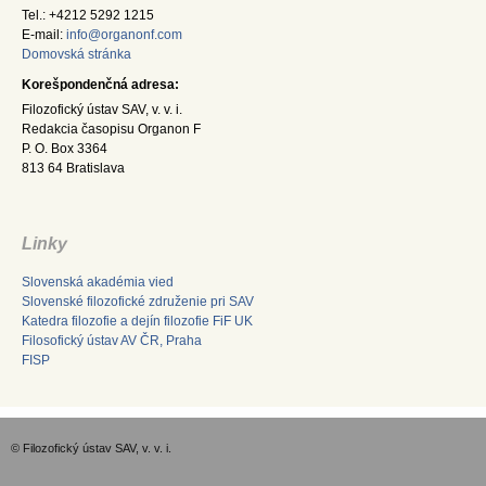
Tel.: +4212 5292 1215
E-mail:
info@organonf.com
Domovská stránka
Korešpondenčná adresa:
Filozofický ústav SAV, v. v. i.
Redakcia časopisu Organon F
P. O. Box 3364
813 64 Bratislava
Linky
Slovenská akadémia vied
Slovenské filozofické združenie pri SAV
Katedra filozofie a dejín filozofie FiF UK
Filosofický ústav AV ČR, Praha
FISP
© Filozofický ústav SAV, v. v. i.