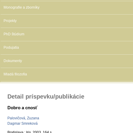
Monografie a zborníky
Projekty
PhD štúdium
Podujatia
Dokumenty
Mladá filozofia
Detail príspevku/publikácie
Dobro a cnosť
Palovičová, Zuzana
Dagmar Smreková
Bratislava : Iris, 2003, 164 s.