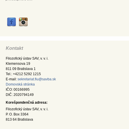
Kontakt
Filozofický ústav SAV, v. v. i.
Klemensova 19
811 09 Bratislava 1
Tel.: +4212 5292 1215
E-mail:
sekretariat.fiu@savba.sk
Domovská stránka
IČO: 00166995
DIČ: 2020794149
Korešpondenčná adresa:
Filozofický ústav SAV, v. v. i.
P. O. Box 3364
813 64 Bratislava