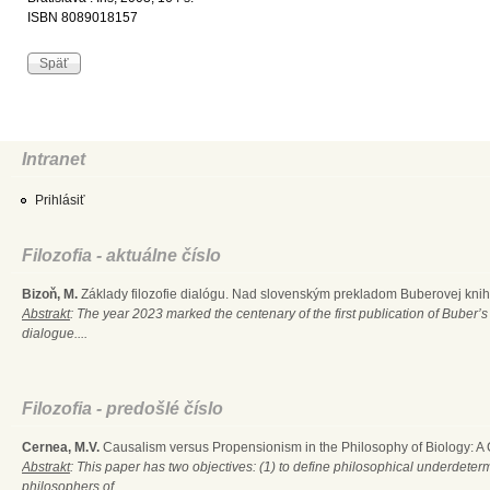
ISBN 8089018157
Intranet
Prihlásiť
Filozofia - aktuálne číslo
Bizoň, M.
Základy filozofie dialógu. Nad slovenským prekladom Buberovej knihy
Abstrakt
: The year 2023 marked the centenary of the first publication of Buber’s
dialogue....
Filozofia - predošlé číslo
Cernea, M.V.
Causalism versus Propensionism in the Philosophy of Biology: A
Abstrakt
: This paper has two objectives: (1) to define philosophical underdete
philosophers of...